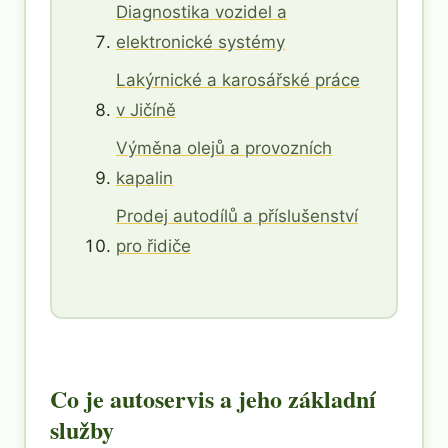
Diagnostika vozidel a
elektronické systémy
Lakýrnické a karosářské práce
v Jičíně
Výměna olejů a provozních
kapalin
Prodej autodílů a příslušenství
pro řidiče
Co je autoservis a jeho základní
služby