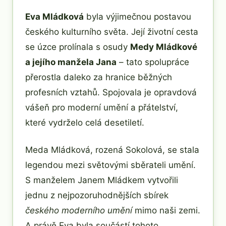
Eva Mládková
byla výjimečnou postavou
českého kulturního světa. Její životní cesta
se úzce prolínala s osudy
Medy Mládkové
a jejího manžela Jana
– tato spolupráce
přerostla daleko za hranice běžných
profesních vztahů. Spojovala je opravdová
vášeň pro moderní umění a přátelství,
které vydrželo celá desetiletí.
Meda Mládková, rozená Sokolová, se stala
legendou mezi světovými sběrateli umění.
S manželem Janem Mládkem vytvořili
jednu z nejpozoruhodnějších sbírek
českého moderního umění
mimo naši zemi.
A právě Eva byla součástí tohoto