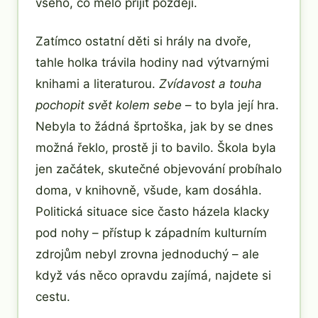
všeho, co mělo přijít později.
Zatímco ostatní děti si hrály na dvoře,
tahle holka trávila hodiny nad výtvarnými
knihami a literaturou.
Zvídavost a touha
pochopit svět kolem sebe
– to byla její hra.
Nebyla to žádná šprtoška, jak by se dnes
možná řeklo, prostě ji to bavilo. Škola byla
jen začátek, skutečné objevování probíhalo
doma, v knihovně, všude, kam dosáhla.
Politická situace sice často házela klacky
pod nohy – přístup k západním kulturním
zdrojům nebyl zrovna jednoduchý – ale
když vás něco opravdu zajímá, najdete si
cestu.