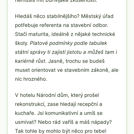
nemusíš mít bůhvíjaké zkušenosti.
Hledáš něco stabilnějšího? Městský úřad
potřebuje referenta na stavební odbor.
Stačí maturita, ideálně z nějaké technické
školy.
Platové podmínky podle tabulek
státní správy ti zajistí jistotu a můžeš tam i
kariérně růst
. Jasně, trochu se budeš
muset orientovat ve stavebním zákoně, ale
nic hrozného.
V hotelu Národní dům, který prošel
rekonstrukcí, zase hledají recepční a
kuchaře. Jsi komunikativní a umíš se
usmívat? Nebo rád vaříš a máš nápady?
Tak tohle by mohlo být něco pro tebe!