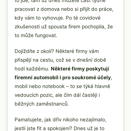
to jde, tam už dnes můžete část týdne
pracovat z domova nebo si přijít do práce,
kdy vám to vyhovuje. Po té covidové
zkušenosti už spousta firem pochopila, že
to může fungovat.
Dojíždíte z okolí? Některé firmy vám
přispějí na cestu, což se v dnešní době
hodí každému.
Některé firmy poskytují
firemní automobil i pro soukromé účely
,
mobil nebo notebook – to se týká hlavně
vedoucích pozic, ale čím dál častěji i
běžných zaměstnanců.
Pamatujete, jak dřív nikoho nezajímalo,
jestli jste fit a spokojení? Dnes už je to