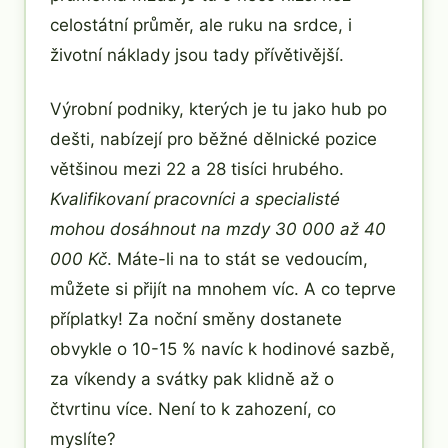
celostátní průměr, ale ruku na srdce, i
životní náklady jsou tady přívětivější.
Výrobní podniky, kterých je tu jako hub po
dešti, nabízejí pro běžné dělnické pozice
většinou mezi 22 a 28 tisíci hrubého.
Kvalifikovaní pracovníci a specialisté
mohou dosáhnout na mzdy 30 000 až 40
000 Kč
. Máte-li na to stát se vedoucím,
můžete si přijít na mnohem víc. A co teprve
příplatky! Za noční směny dostanete
obvykle o 10-15 % navíc k hodinové sazbě,
za víkendy a svátky pak klidně až o
čtvrtinu více. Není to k zahození, co
myslíte?