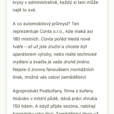
krysy v administrativě, každý si tam může
najít to své.
A co automobilový průmysl? Ten
reprezentuje Conta s.r.o., kde maká asi
180 místních.
Conta pořád hledá nové
tváře – ať už jste zruční a chcete být
operátorem výroby, nebo máte technické
myšlení a kvalita je vaše druhé jméno.
Nejste-li zrovna fanouškem montážních
linek, možná vás osloví zemědělství.
Agroprodukt Podbořany, firma s kořeny
hluboko v místní půdě, dává práci zhruba
150 lidem. A když přijde sezóna, nabírají
brigádníky jako divý. Zemědělství dnes už