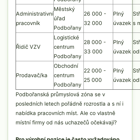
Městský
Administrativní
26 000 -
Plný
St
úřad
pracovník
32 000
úvazek
s 
Podbořany
Logistické
28 000 -
Plný
St
Řidič VZV
centrum
33 000
úvazek
od
Podbořany
Obchodní
22 000 -
Plný
St
Prodavač/ka
centrum
25 000
úvazek
od
Podbořany
Podbořanská průmyslová zóna se v
posledních letech pořádně rozrostla a s ní i
nabídka pracovních míst. Ale co vlastně
místní firmy od nás uchazečů očekávají?
Pro výrobní pozice je často vyžadováno