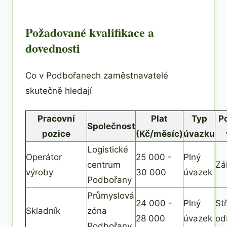
Požadované kvalifikace a
dovednosti
Co v Podbořanech zaměstnavatelé
skutečně hledají
Pracovní
Plat
Typ
P
Společnost
pozice
(Kč/měsíc)
úvazku
Logistické
Operátor
25 000 -
Plný
centrum
Zá
výroby
30 000
úvazek
Podbořany
Průmyslová
24 000 -
Plný
St
Skladník
zóna
28 000
úvazek
od
Podbořany