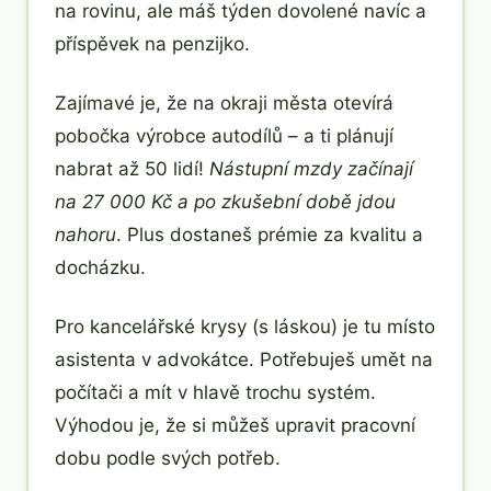
na rovinu, ale máš týden dovolené navíc a
příspěvek na penzijko.
Zajímavé je, že na okraji města otevírá
pobočka výrobce autodílů – a ti plánují
nabrat až 50 lidí!
Nástupní mzdy začínají
na 27 000 Kč a po zkušební době jdou
nahoru
. Plus dostaneš prémie za kvalitu a
docházku.
Pro kancelářské krysy (s láskou) je tu místo
asistenta v advokátce. Potřebuješ umět na
počítači a mít v hlavě trochu systém.
Výhodou je, že si můžeš upravit pracovní
dobu podle svých potřeb.