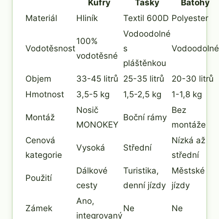
Kufry
Tašky
Batohy
Materiál
Hliník
Textil 600D
Polyester
Vodoodolné
100%
Vodotěsnost
s
Vodoodolné
vodotěsné
pláštěnkou
Objem
33-45 litrů
25-35 litrů
20-30 litrů
Hmotnost
3,5-5 kg
1,5-2,5 kg
1-1,8 kg
Nosič
Bez
Montáž
Boční rámy
MONOKEY
montáže
Cenová
Nízká až
Vysoká
Střední
kategorie
střední
Dálkové
Turistika,
Městské
Použití
cesty
denní jízdy
jízdy
Ano,
Zámek
Ne
Ne
integrovaný