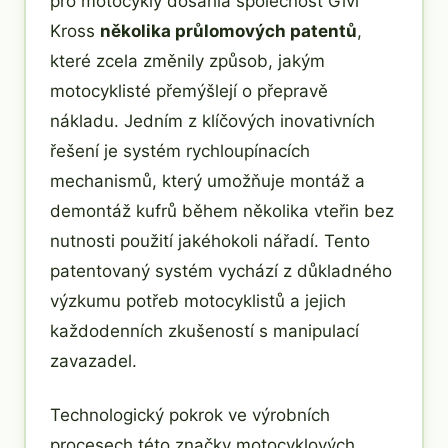
pro motocykly dosáhla společnost Givi
Kross
několika průlomových patentů
,
které zcela změnily způsob, jakým
motocyklisté přemýšlejí o přepravě
nákladu. Jedním z klíčových inovativních
řešení je systém rychloupínacích
mechanismů, který umožňuje montáž a
demontáž kufrů během několika vteřin bez
nutnosti použití jakéhokoli nářadí. Tento
patentovaný systém vychází z důkladného
výzkumu potřeb motocyklistů a jejich
každodenních zkušeností s manipulací
zavazadel.
Technologický pokrok ve výrobních
procesech této značky motocyklových