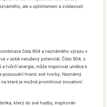
známého, ale s optimismem a zvídavostí
 kombinace čísla 904 a neznámého výrazu v
ývá v sobě netušený potenciál. Číslo 904, s
 a tvůrčí energie, může inspirovat umělce k
a posouvání hranic své tvorby. Neznámý
 na které je možné promítnout inovativní
níka, který do své hudby, inspirován