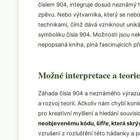
číslem 904, integruje dosud neznámý h
zpěvu. Nebo výtvarníka, který se nebo
technikami, čímž dává vzniknout unik
symboliku čísla 904. Možnosti jsou nek
nepopsaná kniha, plná fascinujících př
Možné interpretace a teorie
Záhada čísla 904 a neznámého výrazu n
a rozvoj teorií. Ačkoliv nám chybí konk
pro kreativní myšlení a hledání souvisl
neobjevenému kódu, šifře, která skrý
vzrušení z rozluštění této hádanky a 