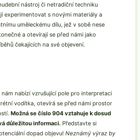
udební nástroj či netradiční techniku
jí experimentovat s novými materiály a
átnímu uměleckému dílu, jež v sobě nese
onečné a otevírají se před námi jako
íběhů čekajících na své objevení.
ám nabízí vzrušující pole pro interpretaci
rétní vodítka, otevírá se před námi prostor
ostí.
Možná se číslo 904 vztahuje k dosud
vá důležitou informaci.
Představte si
potenciální dopad objevu!
Neznámý výraz by