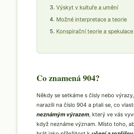
Výskyt v kultuře a umění
Možné interpretace a teorie
Konspirační teorie a spekulace
Co znamená 904?
Někdy se setkáme s čísly nebo výrazy, 
narazili na číslo 904 a ptali se, co vla
neznámým výrazem
, který ve vás vyvo
když neznáme význam. Místo toho, aby
brát jako příležitost k
učení a rozšiřov