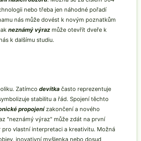
chnologii nebo třeba jen náhodné pořadí
 významu nás může dovést k novým poznatkům
 tak
neznámý výraz
může otevřít dveře k
ás k dalšímu studiu.
oliku. Zatímco
devítka
často reprezentuje
ymbolizuje stabilitu a řád. Spojení těchto
nické propojení
zakončení a nového
výraz "neznámý výraz" může zdát na první
pro vlastní interpretaci a kreativitu. Možná
bjev, inovativní myšlenka nebo dosud