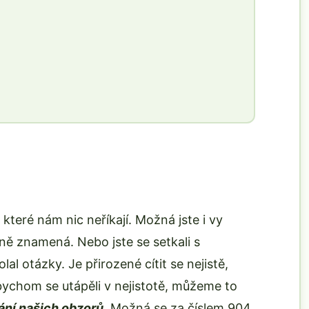
které nám nic neříkají. Možná jste i vy
stně znamená. Nebo jste se setkali s
lal otázky. Je přirozené cítit se nejistě,
chom se utápěli v nejistotě, můžeme to
ání našich obzorů
. Možná se za číslem 904