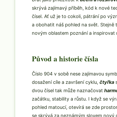
skrývá zajímavý příběh, kód k nové te
čísel. Ať už je to cokoli, pátrání po
a obohatit náš pohled na svět. Stejně
novým oblastem poznání a inspirovat n
Původ a historie čísla
Číslo 904 v sobě nese zajímavou symb
dosažení cíle a završení cyklu,
čtyřka
s
dvou čísel tak může naznačovat
harmo
začátku, stability a růstu. I když se 
pohled matoucí, otevírá se zde prostor 
se skrývá za neznámým slovem nový o