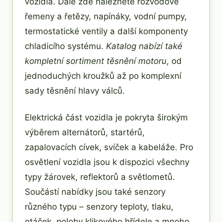
vozidla. Dále zde naleznete rozvodové
řemeny a řetězy, napínáky, vodní pumpy,
termostatické ventily a další komponenty
chladicího systému.
Katalog nabízí také
kompletní sortiment těsnění motoru
, od
jednoduchých kroužků až po komplexní
sady těsnění hlavy válců.
Elektrická část vozidla je pokryta širokým
výběrem alternátorů, startérů,
zapalovacích cívek, svíček a kabeláže. Pro
osvětlení vozidla jsou k dispozici všechny
typy žárovek, reflektorů a světlometů.
Součástí nabídky jsou také senzory
různého typu – senzory teploty, tlaku,
otáček, polohy klikového hřídele a mnoho