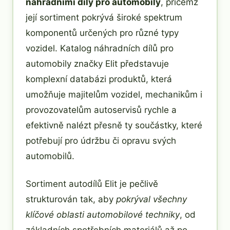
náhradními díly pro automobily
, přičemž
její sortiment pokrývá široké spektrum
komponentů určených pro různé typy
vozidel. Katalog náhradních dílů pro
automobily značky Elit představuje
komplexní databázi produktů, která
umožňuje majitelům vozidel, mechanikům i
provozovatelům autoservisů rychle a
efektivně nalézt přesně ty součástky, které
potřebují pro údržbu či opravu svých
automobilů.
Sortiment autodílů Elit je pečlivě
strukturován tak, aby
pokrýval všechny
klíčové oblasti automobilové techniky
, od
základních spotřebních materiálů až po