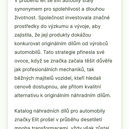
V průběhu let se
Elit autodíly
staly
synonymem pro spolehlivost a dlouhou
životnost. Společnost investovala značné
prostředky do výzkumu a vývoje, aby
zajistila, že její produkty dokážou
konkurovat originálním dílům od výrobců
automobilů. Tato strategie přinesla své
ovoce, když se značka začala těšit důvěře
jak profesionálních mechaniků, tak
běžných majitelů vozidel, kteří hledali
cenově dostupnou, ale přitom kvalitní
alternativu k originálním náhradním dílům.
Katalog náhradních dílů pro automobily
značky Elit prošel v průběhu desetiletí
mnoha transformacemi, vždy však zůstal