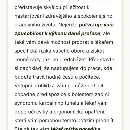
představuje skvělou příležitost k
nastartování zdravějšího a spokojenějšího
pracovního života. Nejenže
potvrzuje vaši
způsobilost k výkonu dané profese
, ale
také vám dává možnost probrat s lékařem
specifická rizika vašeho oboru a získat
cenné rady, jak jim předcházet. Představte
si například, že nastupujete do práce, kde
budete trávit hodně času u počítače.
Vstupní prohlídka vám pomůže odhalit
případné predispozice k bolestem zad či
syndromu karpálního tunelu a lékař vám
doporučí cviky a ergonomická opatření,
která vám pomohou těmto potížím předejít.
Stejně tak vám
lékař může poradit s