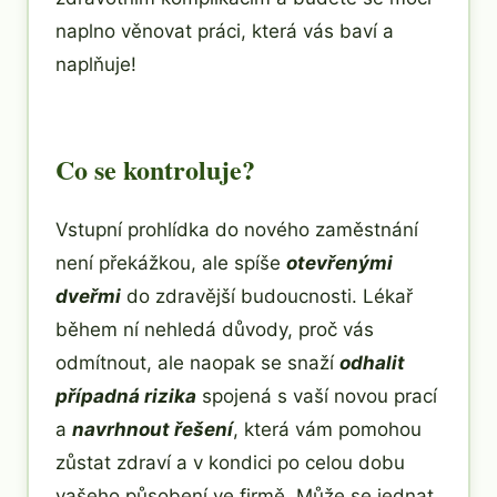
naplno věnovat práci, která vás baví a
naplňuje!
Co se kontroluje?
Vstupní prohlídka do nového zaměstnání
není překážkou, ale spíše
otevřenými
dveřmi
do zdravější budoucnosti. Lékař
během ní nehledá důvody, proč vás
odmítnout, ale naopak se snaží
odhalit
případná rizika
spojená s vaší novou prací
a
navrhnout řešení
, která vám pomohou
zůstat zdraví a v kondici po celou dobu
vašeho působení ve firmě. Může se jednat