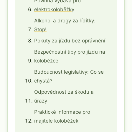
Povinná výbava pro
elektrokoloběžky
Alkohol a drogy za řídítky:
Stop!
Pokuty za jízdu bez oprávnění
Bezpečnostní tipy pro jízdu na
koloběžce
Budoucnost legislativy: Co se
chystá?
Odpovědnost za škodu a
úrazy
Praktické informace pro
majitele koloběžek