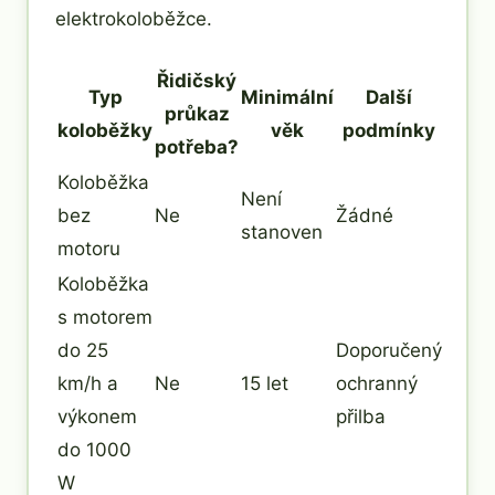
elektrokoloběžce.
Řidičský
Typ
Minimální
Další
průkaz
koloběžky
věk
podmínky
potřeba?
Koloběžka
Není
bez
Ne
Žádné
stanoven
motoru
Koloběžka
s motorem
do 25
Doporučený
km/h a
Ne
15 let
ochranný
výkonem
přilba
do 1000
W