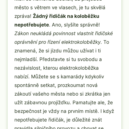
město s větrem ve vlasech, je tu skvělá
zpráva!
Žádný řidičák na koloběžku
nepotřebujete
. Ano, slyšíte správně!
Zákon neukládá povinnost vlastnit řidičské
oprávnění pro řízení elektrokoloběžky
. To
znamená, že si jízdu můžou užívat i ti
nejmladší. Představte si tu svobodu a
nezávislost, kterou elektrokoloběžka
nabízí. Můžete se s kamarády kdykoliv
spontánně setkat, prozkoumat nová
zákoutí vašeho města nebo si zkrátka jen
užít zábavnou projížďku. Pamatujte ale, že
bezpečnost je vždy na prvním místě. I když
nepotřebujete řidičák, je důležité znát
pravidla silničního provozu a chovat se