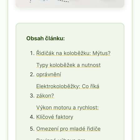
Obsah článku:
Řidičák na koloběžku: Mýtus?
Typy koloběžek a nutnost
oprávnění
Elektrokoloběžky: Co říká
zákon?
Výkon motoru a rychlost:
Klíčové faktory
Omezení pro mladé řidiče