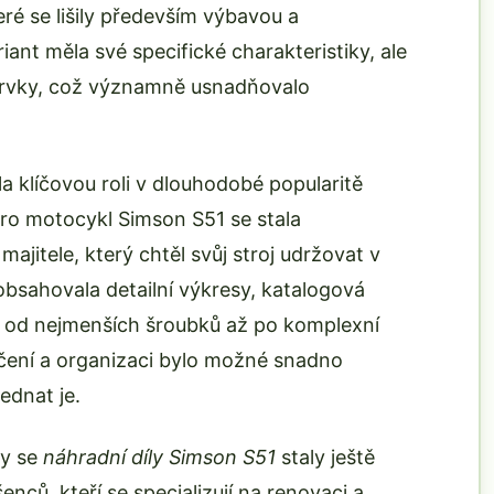
eré se lišily především výbavou a
ant měla své specifické charakteristiky, ale
 prvky, což významně usnadňovalo
a klíčovou roli v dlouhodobé popularitě
pro motocykl Simson S51 se stala
itele, který chtěl svůj stroj udržovat v
bsahovala detailní výkresy, katalogová
, od nejmenších šroubků až po komplexní
čení a organizaci bylo možné snadno
ednat je.
by se
náhradní díly Simson S51
staly ještě
nců, kteří se specializují na renovaci a