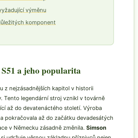
 vyžadující výměnu
 důležitých komponent
S51 a jeho popularita
z nejzásadnějších kapitol v historii
ento legendární stroj vznikl v továrně
ící až do devatenáctého století. Výroba
 a pokračovala až do začátku devadesátých
tuace v Německu zásadně změnila.
Simson
si udržuje věrnou základnu příznivců nejen