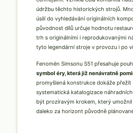
údržbu těchto historických strojů. Mno
úsilí do vyhledávání originálních komp
původnost dílů určuje hodnotu restau
trh s originálními i reprodukovanými n
tyto legendární stroje v provozu i po ví
Fenomén Simsonu S51 přesahuje pouho
symbol éry, která již nenávratně pomi
promyšlená konstrukce dokáže přežít
systematická katalogizace náhradních d
být prozíravým krokem, který umožnil
daleko za horizont původně plánovan