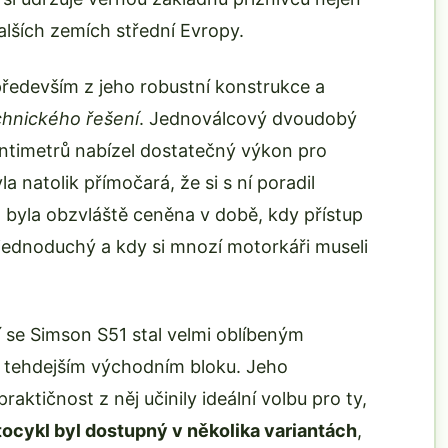
alších zemích střední Evropy.
ředevším z jeho robustní konstrukce a
chnického řešení
. Jednoválcový dvoudobý
ntimetrů nabízel dostatečný výkon pro
 natolik přímočará, že si s ní poradil
t byla obzvláště ceněna v době, kdy přístup
jednoduchý a kdy si mnozí motorkáři museli
 se Simson S51 stal velmi oblíbeným
 tehdejším východním bloku. Jeho
aktičnost z něj učinily ideální volbu pro ty,
ocykl byl dostupný v několika variantách
,