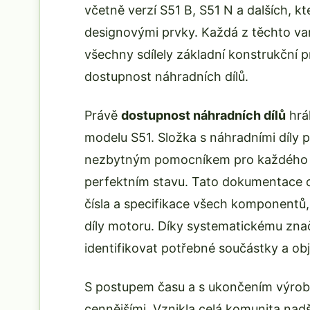
včetně verzí S51 B, S51 N a dalších, kt
designovými prvky. Každá z těchto vari
všechny sdílely základní konstrukční
dostupnost náhradních dílů.
Právě
dostupnost náhradních dílů
hrál
modelu S51. Složka s náhradními díly 
nezbytným pomocníkem pro každého maj
perfektním stavu. Tato dokumentace o
čísla a specifikace všech komponentů
díly motoru. Díky systematickému zna
identifikovat potřebné součástky a obj
S postupem času a s ukončením výro
cennějšími. Vznikla celá komunita nadše