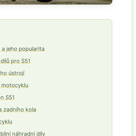
a jeho popularita
dílů pro S51
o ústrojí
ní motocyklu
on S51
a zadního kola
cyklu
bilní náhradní díly