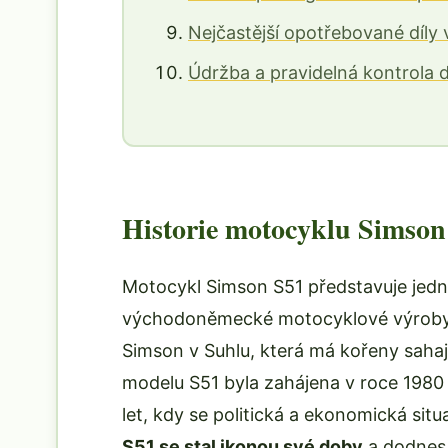
Nejčastější opotřebované díly
Údržba a pravidelná kontrola
Historie motocyklu Simson 
Motocykl Simson S51 představuje jednu 
východoněmecké motocyklové výroby. T
Simson v Suhlu, která má kořeny sahaj
modelu S51 byla zahájena v roce 1980
let, kdy se politická a ekonomická si
S51 se stal ikonou své doby
a dodnes 