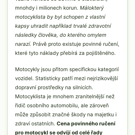
mnohdy i milionech korun.
Málokterý
motocyklista by byl schopen z vlastní
kapsy uhradit například trvalé zdravotní
následky člověka, do kterého omylem
narazí.
Právě proto existuje povinné ručení,
které tyto náklady přebírá za pojištěného.
Motocykly jsou přitom specifickou kategorií
vozidel. Statisticky patří mezi nejrizikovější
dopravní prostředky na silnicích.
Motocyklista je mnohem zranitelnější než
řidič osobního automobilu, ale zároveň
může způsobit značné škody na majetku i
zdraví ostatních.
Cena povinného ručení
pro motocykl se odvíjí od celé řady