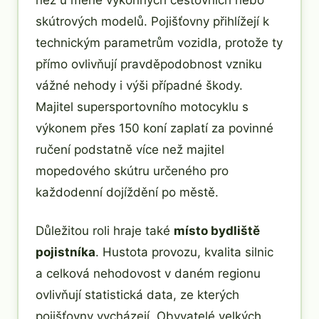
než u méně výkonných cestovních nebo
skútrových modelů. Pojišťovny přihlížejí k
technickým parametrům vozidla, protože ty
přímo ovlivňují pravděpodobnost vzniku
vážné nehody i výši případné škody.
Majitel supersportovního motocyklu s
výkonem přes 150 koní zaplatí za povinné
ručení podstatně více než majitel
mopedového skútru určeného pro
každodenní dojíždění po městě.
Důležitou roli hraje také
místo bydliště
pojistníka
. Hustota provozu, kvalita silnic
a celková nehodovost v daném regionu
ovlivňují statistická data, ze kterých
pojišťovny vycházejí. Obyvatelé velkých