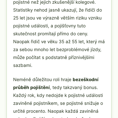
pojistné než jejich zkušenější kolegové.
Statistiky nehod jasně ukazují, že řidiči do
25 let jsou ve výrazně větším riziku vzniku
pojistné události, a pojišťovny tuto
skutečnost promítají přímo do ceny.
Naopak řidič ve věku 35 až 55 let, který má
za sebou mnoho let bezproblémové jízdy,
může počítat s podstatně příznivějšími
sazbami.
Neméně důležitou roli hraje
bezeškodní
průběh pojištění
, tedy takzvaný bonus.
Každý rok, kdy nedojde k pojistné události
zaviněné pojistníkem, se pojistné snižuje o
určité procento. Naopak každá zaviněná