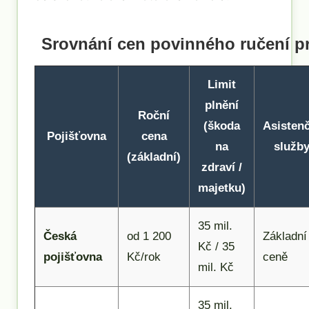
Srovnání cen povinného ručení pr
Limit
plnění
Roční
(škoda
Asisten
Pojišťovna
cena
na
služb
(základní)
zdraví /
majetku)
35 mil.
Česká
od 1 200
Základní
Kč / 35
pojišťovna
Kč/rok
ceně
mil. Kč
35 mil.