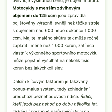
ovlivňuje výslednou cenu, je objem motoru.
Motocykly s menším zdvihovým
objemem do 125 ccm
jsou zpravidla
pojišťovány výrazně levněji než těžké stroje
s objemem nad 600 nebo dokonce 1 000
ccm. Majitel malého skútru tak může ročně
zaplatit i méně než 1 000 korun, zatímco
vlastník výkonného sportovního motocyklu
může pojistné vyšplhat na několik tisíc
korun bez jakýchkoli slev.
Dalším klíčovým faktorem je takzvaný
bonus-malus systém, tedy zohlednění
předchozí beznehodovosti řidiče.
Řidiči,
kteří jezdí bez nehod po dobu několika let,
získávají postupně narůstající slevy na