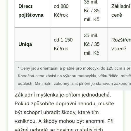
35 mil.
Direct
od 880
Základní
Kč / 35
pojišťovna
Kč/rok
ceně
mil. Kč
35 mil.
od 1 150
Rozšíře
Uniqa
Kč / 35
Kč/rok
v ceně
mil. Kč
* Ceny jsou orientační a platné pro motocykl do 125 ccm 
Konečná cena závisí na výkonu motocyklu, věku řidiče, místě b
událostí. Minimální zákonný limit plnění je stanoven zákone
Základní myšlenka je přitom jednoduchá.
Pokud způsobíte dopravní nehodu, musíte
být schopni uhradit škody, které tím
vzniknou. A škody mohou být enormní. Při
vážné nehodě se bavíme o statisících,