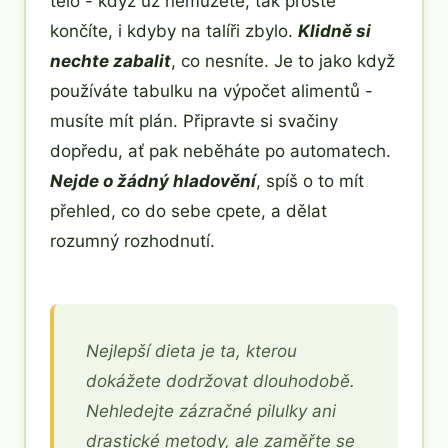
tělo - když už nemůžete, tak prostě
končíte, i kdyby na talíři zbylo.
Klidně si
nechte zabalit
, co nesníte. Je to jako když
používáte tabulku na výpočet alimentů -
musíte mít plán. Připravte si svačiny
dopředu, ať pak neběháte po automatech.
Nejde o žádný hladovění
, spíš o to mít
přehled, co do sebe cpete, a dělat
rozumný rozhodnutí.
Nejlepší dieta je ta, kterou
dokážete dodržovat dlouhodobě.
Nehledejte zázračné pilulky ani
drastické metody, ale zaměřte se