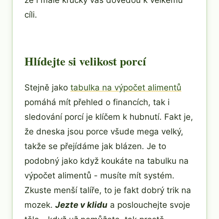
že i malé krůčky vás dovedou k velkému
cíli.
Hlídejte si velikost porcí
Stejně jako
tabulka na výpočet alimentů
pomáhá mít přehled o financích, tak i
sledování porcí je klíčem k hubnutí. Fakt je,
že dneska jsou porce všude mega velký,
takže se přejídáme jak blázen. Je to
podobný jako když koukáte na tabulku na
výpočet alimentů - musíte mít systém.
Zkuste menší talíře, to je fakt dobrý trik na
mozek.
Jezte v klidu
a poslouchejte svoje