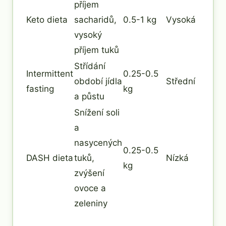
příjem
Keto dieta
sacharidů,
0.5-1 kg
Vysoká
vysoký
příjem tuků
Střídání
Intermittent
0.25-0.5
období jídla
Střední
fasting
kg
a půstu
Snížení soli
a
nasycených
0.25-0.5
DASH dieta
tuků,
Nízká
kg
zvýšení
ovoce a
zeleniny