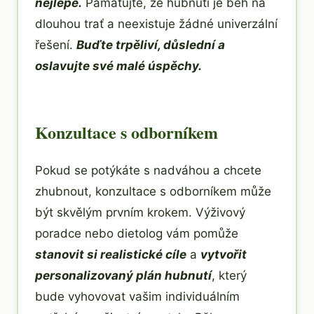
nejlépe.
Pamatujte, že hubnutí je běh na
dlouhou trať a neexistuje žádné univerzální
řešení.
Buďte trpěliví, důslední a
oslavujte své malé úspěchy.
Konzultace s odborníkem
Pokud se potýkáte s nadváhou a chcete
zhubnout, konzultace s odborníkem může
být skvělým prvním krokem. Výživový
poradce nebo dietolog vám pomůže
stanovit si realistické cíle
a
vytvořit
personalizovaný plán hubnutí
, který
bude vyhovovat vašim individuálním