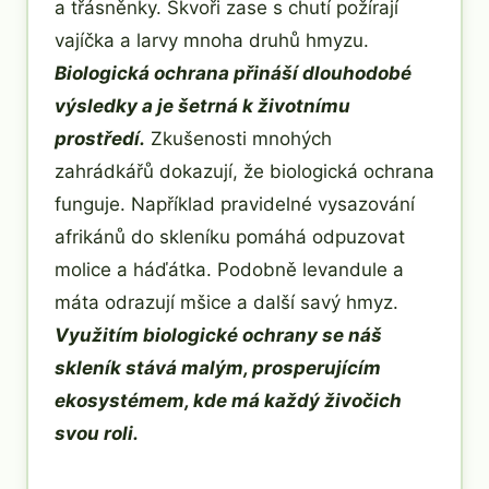
a třásněnky. Škvoři zase s chutí požírají
vajíčka a larvy mnoha druhů hmyzu.
Biologická ochrana přináší dlouhodobé
výsledky a je šetrná k životnímu
prostředí.
Zkušenosti mnohých
zahrádkářů dokazují, že biologická ochrana
funguje. Například pravidelné vysazování
afrikánů do skleníku pomáhá odpuzovat
molice a háďátka. Podobně levandule a
máta odrazují mšice a další savý hmyz.
Využitím biologické ochrany se náš
skleník stává malým, prosperujícím
ekosystémem, kde má každý živočich
svou roli.