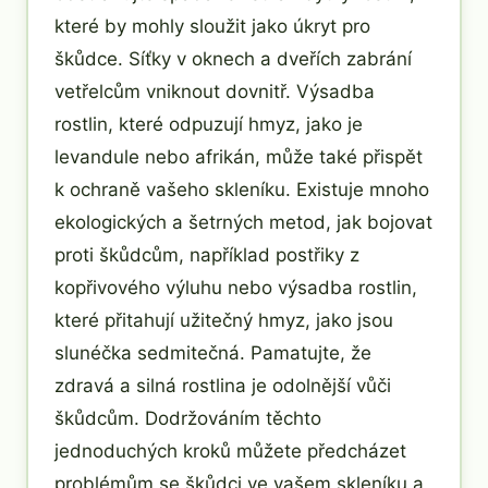
které by mohly sloužit jako úkryt pro
škůdce. Síťky v oknech a dveřích zabrání
vetřelcům vniknout dovnitř. Výsadba
rostlin, které odpuzují hmyz, jako je
levandule nebo afrikán, může také přispět
k ochraně vašeho skleníku. Existuje mnoho
ekologických a šetrných metod, jak bojovat
proti škůdcům, například postřiky z
kopřivového výluhu nebo výsadba rostlin,
které přitahují užitečný hmyz, jako jsou
slunéčka sedmitečná. Pamatujte, že
zdravá a silná rostlina je odolnější vůči
škůdcům. Dodržováním těchto
jednoduchých kroků můžete předcházet
problémům se škůdci ve vašem skleníku a