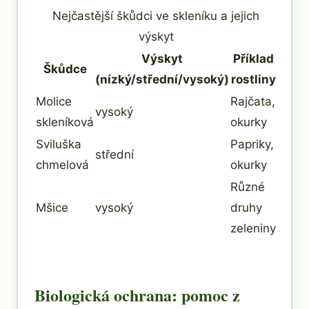
Nejčastější škůdci ve skleníku a jejich
výskyt
Výskyt
Příklad
Škůdce
(nízký/střední/vysoký)
rostliny
Molice
Rajčata,
vysoký
skleníková
okurky
Sviluška
Papriky,
střední
chmelová
okurky
Různé
Mšice
vysoký
druhy
zeleniny
Biologická ochrana: pomoc z