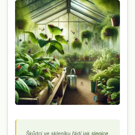
Škůdci ve skleníku řádí jak
slepice