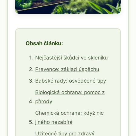
Obsah článku:
Nejčastější škůdci ve skleníku
Prevence: základ úspěchu
Babské rady: osvědčené tipy
Biologická ochrana: pomoc z
přírody
Chemická ochrana: když nic
jiného nezabírá
Užitečné tipy pro zdravý