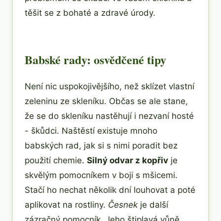
těšit se z bohaté a zdravé úrody.
Babské rady: osvědčené tipy
Není nic uspokojivějšího, než sklízet vlastní
zeleninu ze skleníku. Občas se ale stane,
že se do skleníku nastěhují i nezvaní hosté
- škůdci. Naštěstí existuje mnoho
babských rad, jak si s nimi poradit bez
použití chemie.
Silný odvar z kopřiv
je
skvělým pomocníkem v boji s mšicemi.
Stačí ho nechat několik dní louhovat a poté
aplikovat na rostliny.
Česnek
je další
zázračný pomocník. Jeho štiplavá vůně