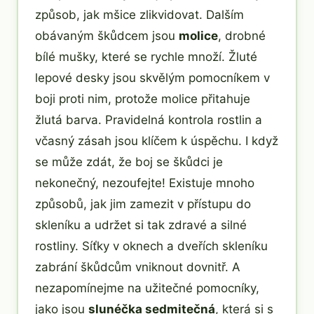
způsob, jak mšice zlikvidovat. Dalším
obávaným škůdcem jsou
molice
, drobné
bílé mušky, které se rychle množí. Žluté
lepové desky jsou skvělým pomocníkem v
boji proti nim, protože molice přitahuje
žlutá barva. Pravidelná kontrola rostlin a
včasný zásah jsou klíčem k úspěchu. I když
se může zdát, že boj se škůdci je
nekonečný, nezoufejte! Existuje mnoho
způsobů, jak jim zamezit v přístupu do
skleníku a udržet si tak zdravé a silné
rostliny. Síťky v oknech a dveřích skleníku
zabrání škůdcům vniknout dovnitř. A
nezapomínejme na užitečné pomocníky,
jako jsou
slunéčka sedmitečná
, která si s