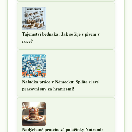
Tajemství bedňáka: Jak se žije s pivem v
ruce?
Nabídka práce v Německu: Splňte si své
pracovní sny za hranicemi!
Nadýchané proteinové palačinky Nutrend: