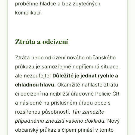
proběhne hladce a bez zbytečných
komplikací.
Ztráta a odcizení
Ztráta nebo odcizení nového občanského
průkazu je samozřejmě nepříjemná situace,
ale nezoufejte!
Důležité je jednat rychle a
chladnou hlavu.
Okamžitě nahlaste ztrátu
či odcizení na nejbližší úřadovně Policie ČR
a následně na příslušném úřadu obce s
rozšířenou působností.
Tím zamezíte
případnému zneužití vašeho dokladu.
Nový
občanský průkaz s čipem přináší v tomto