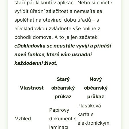
stačí pár kliknutí v aplikaci. Nebo si chcete
vyřídit úřední záležitost a nemusíte se
spoléhat na otevírací dobu úřadů – s
eDokladovkou zvládnete vše online z
pohodlí domova. A to je jen začátek!
eDokladovka se neustále vyvíjí a přináší
nové funkce, které vám usnadní
každodenní život.
Starý
Nový
Vlastnost
občanský
občanský
průkaz
průkaz
Plastiková
Papírový
karta s
Vzhled
dokument s
elektronickým
laminací