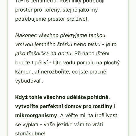
10-15 centimetrů. Rostlinky potřebují
prostor pro kořeny, stejně jako my
potřebujeme prostor pro život.
Nakonec všechno překryjeme tenkou
vrstvou jemného štěrku nebo písku - je to
jako třešnička na dortu
. Při napouštění
buďte trpěliví - lijte vodu pomalu na plochý
kámen, ať nerozboříte, co jste pracně
vybudovali.
Když tohle všechno uděláte pořádně,
vytvoříte perfektní domov pro rostliny i
mikroorganismy
. A věřte mi, ta trpělivost
se vyplatí - vaše jezírko vám to vrátí
stonásobně!