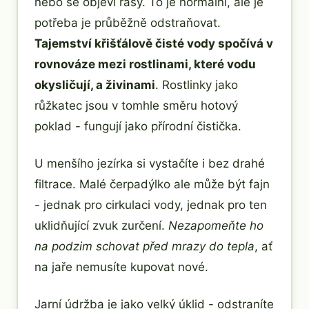
nebo se objeví řasy. To je normální, ale je
potřeba je průběžně odstraňovat.
Tajemství křišťálově čisté vody spočívá v
rovnováze mezi rostlinami, které vodu
okysličují, a živinami
. Rostlinky jako
růžkatec jsou v tomhle směru hotový
poklad - fungují jako přírodní čistička.
U menšího jezírka si vystačíte i bez drahé
filtrace. Malé čerpadýlko ale může být fajn
- jednak pro cirkulaci vody, jednak pro ten
uklidňující zvuk zurčení.
Nezapomeňte ho
na podzim schovat před mrazy do tepla
, ať
na jaře nemusíte kupovat nové.
Jarní údržba je jako velký úklid - odstraníte