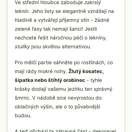
Ve střední hloubce zaboduje
zakrslý
leknín
. Jeho listy se elegantně vznášejí na
hladině a vytvářejí příjemný stín - žádné
zelené řasy tak nemají šanci! Jestli
nechcete řešit náročnou péči o lekníny,
stulíky
jsou skvělou alternativou.
Pro mělčí partie sáhněte po rostlinách, co
mají rády mokré nohy.
Žlutý kosatec,
šípatka nebo štíhlý orobinec
- tyhle
krásky dodají vašemu jezírku ten správný
šmrnc. V nádobě sice nevyrostou do
oblačných výšin, ale o to půvabnější
budou.
A teď přichází ta zábavná část - dekorace!