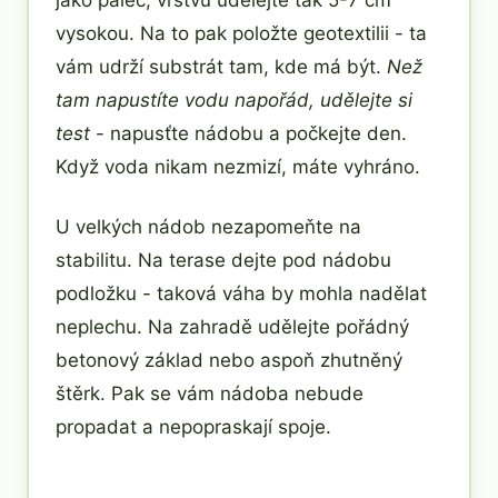
jako palec, vrstvu udělejte tak 5-7 cm
vysokou. Na to pak položte geotextilii - ta
vám udrží substrát tam, kde má být.
Než
tam napustíte vodu napořád, udělejte si
test
- napusťte nádobu a počkejte den.
Když voda nikam nezmizí, máte vyhráno.
U velkých nádob nezapomeňte na
stabilitu. Na terase dejte pod nádobu
podložku - taková váha by mohla nadělat
neplechu. Na zahradě udělejte pořádný
betonový základ nebo aspoň zhutněný
štěrk. Pak se vám nádoba nebude
propadat a nepopraskají spoje.