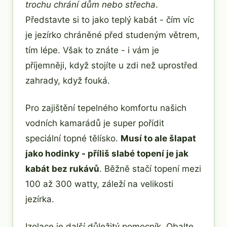
trochu chrání dům nebo střecha
.
Představte si to jako teplý kabát - čím víc
je jezírko chráněné před studeným větrem,
tím lépe. Však to znáte - i vám je
příjemněji, když stojíte u zdi než uprostřed
zahrady, když fouká.
Pro zajištění tepelného komfortu našich
vodních kamarádů je super pořídit
speciální topné tělísko.
Musí to ale šlapat
jako hodinky - příliš slabé topení je jak
kabát bez rukávů
. Běžně stačí topení mezi
100 až 300 watty, záleží na velikosti
jezírka.
Izolace je další důležitý pomocník. Obalte