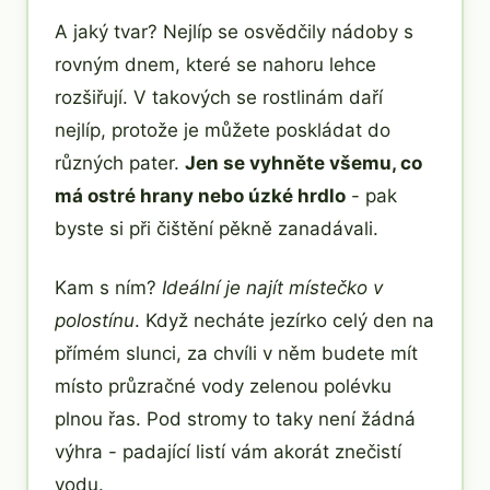
A jaký tvar? Nejlíp se osvědčily nádoby s
rovným dnem, které se nahoru lehce
rozšiřují. V takových se rostlinám daří
nejlíp, protože je můžete poskládat do
různých pater.
Jen se vyhněte všemu, co
má ostré hrany nebo úzké hrdlo
- pak
byste si při čištění pěkně zanadávali.
Kam s ním?
Ideální je najít místečko v
polostínu
. Když necháte jezírko celý den na
přímém slunci, za chvíli v něm budete mít
místo průzračné vody zelenou polévku
plnou řas. Pod stromy to taky není žádná
výhra - padající listí vám akorát znečistí
vodu.