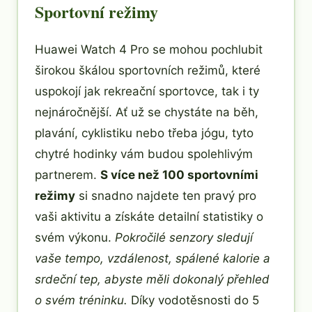
Sportovní režimy
Huawei Watch 4 Pro se mohou pochlubit
širokou škálou sportovních režimů, které
uspokojí jak rekreační sportovce, tak i ty
nejnáročnější. Ať už se chystáte na běh,
plavání, cyklistiku nebo třeba jógu, tyto
chytré hodinky vám budou spolehlivým
partnerem.
S více než 100 sportovními
režimy
si snadno najdete ten pravý pro
vaši aktivitu a získáte detailní statistiky o
svém výkonu.
Pokročilé senzory sledují
vaše tempo, vzdálenost, spálené kalorie a
srdeční tep, abyste měli dokonalý přehled
o svém tréninku.
Díky vodotěsnosti do 5