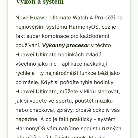
Výkon a systém
Nové
Huawei Ultimate
Watch 4 Pro běží na
nejnovějším systému HarmonyOS, což je
fakt super kombinace pro každodenní
používání.
Výkonný procesor
v těchto
Huawei Ultimate hodinkách zvládá
všechno jako nic - aplikace naskakují
rychle a i ty nejnáročnější funkce běží jako
po másle. Když si pořídíte tyhle hodinky
Huawei Ultimate, můžete v klidu sledovat,
jak si vedete ve sportu, pouštět muziku
nebo checkovat zprávy, prostě cokoliv vás
napadne. A co je fakt praktický - systém
HarmonyOS vám nabídne spoustu různých
ciferníků a užitečných appek, který si