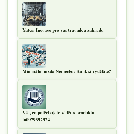
Yates: Inovace pro váš trávník a zahradu
Minimální mzda Německo: Kolik si vyděláte?
Vše, co potřebujete vědět o produktu
lu0979392924