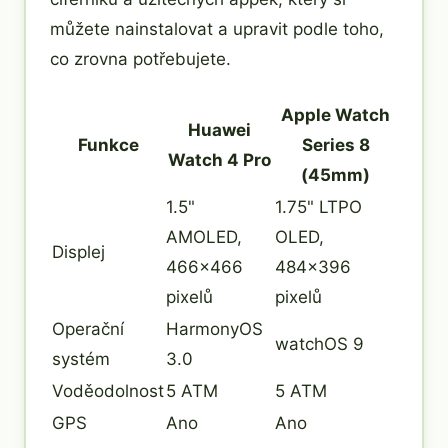
můžete nainstalovat a upravit podle toho,
co zrovna potřebujete.
Apple Watch
Huawei
Funkce
Series 8
Watch 4 Pro
(45mm)
1.5"
1.75" LTPO
AMOLED,
OLED,
Displej
466x466
484x396
pixelů
pixelů
Operační
HarmonyOS
watchOS 9
systém
3.0
Voděodolnost
5 ATM
5 ATM
GPS
Ano
Ano