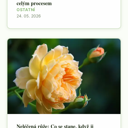
celým procesem
OSTATNÍ
24. 05. 2026
Neléčená růže: Co se stane, když ji